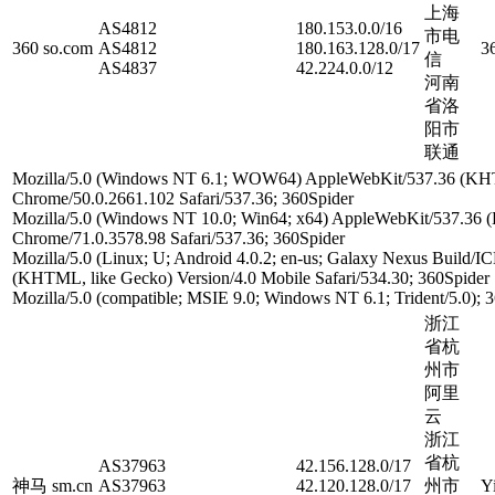
上海
AS4812
180.153.0.0/16
市电
360 so.com
AS4812
180.163.128.0/17
3
信
AS4837
42.224.0.0/12
河南
省洛
阳市
联通
Mozilla/5.0 (Windows NT 6.1; WOW64) AppleWebKit/537.36 (KH
Chrome/50.0.2661.102 Safari/537.36; 360Spider
Mozilla/5.0 (Windows NT 10.0; Win64; x64) AppleWebKit/537.36
Chrome/71.0.3578.98 Safari/537.36; 360Spider
Mozilla/5.0 (Linux; U; Android 4.0.2; en-us; Galaxy Nexus Build/
(KHTML, like Gecko) Version/4.0 Mobile Safari/534.30; 360Spider
Mozilla/5.0 (compatible; MSIE 9.0; Windows NT 6.1; Trident/5.0); 
浙江
省杭
州市
阿里
云
浙江
省杭
AS37963
42.156.128.0/17
神马 sm.cn
AS37963
42.120.128.0/17
州市
Y