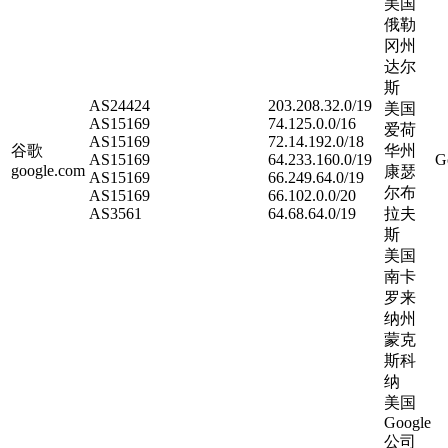
美国
俄勒
冈州
达尔
斯
AS24424
203.208.32.0/19
美国
AS15169
74.125.0.0/16
爱荷
AS15169
72.14.192.0/18
谷歌
华州
AS15169
64.233.160.0/19
G
google.com
康瑟
AS15169
66.249.64.0/19
尔布
AS15169
66.102.0.0/20
AS3561
64.68.64.0/19
拉夫
斯
美国
南卡
罗来
纳州
蒙克
斯科
纳
美国
Google
公司