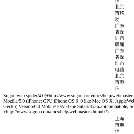
信
北京
市移
动
广东
省深
圳市
联通
广东
省深
圳市
电信
北京
市电
信
Sogou web spider/4.0(+http://www.sogou.com/docs/help/webmaster
Mozilla/5.0 (iPhone; CPU iPhone OS 6_0 like Mac OS X) AppleWe
Gecko) Version/6.0 Mobile/10A5376e Safari/8536.25(compatible; So
+http://www.sogou.com/docs/help/webmasters.htm#07)
上海
市电
信