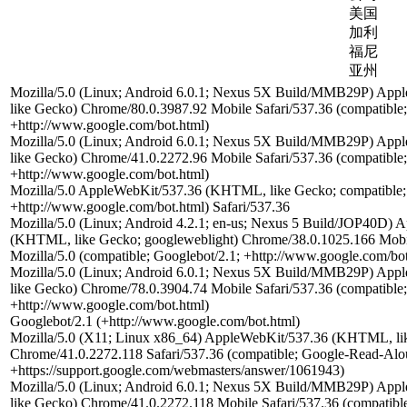
美国
加利
福尼
亚州
Mozilla/5.0 (Linux; Android 6.0.1; Nexus 5X Build/MMB29P) Ap
like Gecko) Chrome/80.0.3987.92 Mobile Safari/537.36 (compatible;
+http://www.google.com/bot.html)
Mozilla/5.0 (Linux; Android 6.0.1; Nexus 5X Build/MMB29P) Ap
like Gecko) Chrome/41.0.2272.96 Mobile Safari/537.36 (compatible;
+http://www.google.com/bot.html)
Mozilla/5.0 AppleWebKit/537.36 (KHTML, like Gecko; compatible;
+http://www.google.com/bot.html) Safari/537.36
Mozilla/5.0 (Linux; Android 4.2.1; en-us; Nexus 5 Build/JOP40D)
(KHTML, like Gecko; googleweblight) Chrome/38.0.1025.166 Mobil
Mozilla/5.0 (compatible; Googlebot/2.1; +http://www.google.com/bot
Mozilla/5.0 (Linux; Android 6.0.1; Nexus 5X Build/MMB29P) Ap
like Gecko) Chrome/78.0.3904.74 Mobile Safari/537.36 (compatible;
+http://www.google.com/bot.html)
Googlebot/2.1 (+http://www.google.com/bot.html)
Mozilla/5.0 (X11; Linux x86_64) AppleWebKit/537.36 (KHTML, li
Chrome/41.0.2272.118 Safari/537.36 (compatible; Google-Read-Alo
+https://support.google.com/webmasters/answer/1061943)
Mozilla/5.0 (Linux; Android 6.0.1; Nexus 5X Build/MMB29P) Ap
like Gecko) Chrome/41.0.2272.118 Mobile Safari/537.36 (compatible