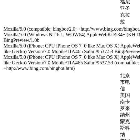
福尼
亚圣
克拉
拉
Mozilla/5.0 (compatible; bingbot/2.0; +http://www.bing.com/bingbot
Mozilla/5.0 (Windows NT 6.1; WOW64) AppleWebKit/534+ (KHTM
BingPreview/1.0b
Mozilla/5.0 (iPhone; CPU iPhone OS 7_0 like Mac OS X) AppleW
like Gecko) Version/7.0 Mobile/11A465 Safari/9537.53 BingPreview
Mozilla/5.0 (iPhone; CPU iPhone OS 7_0 like Mac OS X) AppleW
like Gecko) Version/7.0 Mobile/11A465 Safari/9537.53 (compatible; 
+http://www.bing.com/bingbot.htm)
北京
市电
信
美国
南卡
罗来
纳州
蒙克
斯科
纳