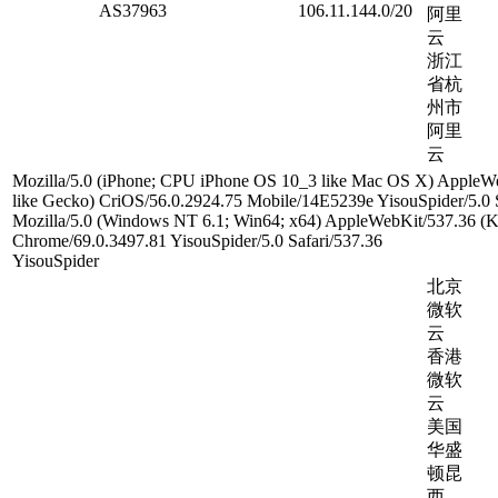
AS37963
106.11.144.0/20
阿里
云
浙江
省杭
州市
阿里
云
Mozilla/5.0 (iPhone; CPU iPhone OS 10_3 like Mac OS X) Apple
like Gecko) CriOS/56.0.2924.75 Mobile/14E5239e YisouSpider/5.0 S
Mozilla/5.0 (Windows NT 6.1; Win64; x64) AppleWebKit/537.36 
Chrome/69.0.3497.81 YisouSpider/5.0 Safari/537.36
YisouSpider
北京
微软
云
香港
微软
云
美国
华盛
顿昆
西