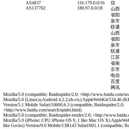
AS4837
116.179.0.0/16
信
AS137702
180.97.0.0/18
山西
省阳
泉市
联通
山西
省阳
泉市
联通
江苏
省南
京市
电信
百度
网讯
Mozilla/5.0 (compatible; Baiduspider/2.0; +http://www.baidu.com/sea
Mozilla/5.0 (Linux;u;Android 4.2.2;zh-cn;) AppleWebKit/534.46 
Version/5.1 Mobile Safari/10600.6.3 (compatible; Baiduspider/2.0;
+http://www.baidu.com/search/spider.html)
Mozilla/5.0 (compatible; Baiduspider-render/2.0; +http://www.baidu.
Mozilla/5.0 (iPhone; CPU iPhone OS 9_1 like Mac OS X) AppleW
like Gecko) Version/9.0 Mobile/13B143 Safari/601.1 (compatible; Ba