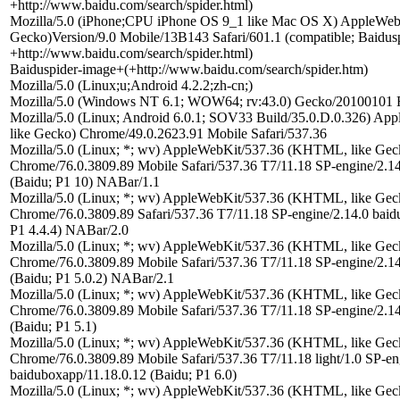
+http://www.baidu.com/search/spider.html)
Mozilla/5.0 (iPhone;CPU iPhone OS 9_1 like Mac OS X) AppleWeb
Gecko)Version/9.0 Mobile/13B143 Safari/601.1 (compatible; Baidusp
+http://www.baidu.com/search/spider.html)
Baiduspider-image+(+http://www.baidu.com/search/spider.htm)
Mozilla/5.0 (Linux;u;Android 4.2.2;zh-cn;)
Mozilla/5.0 (Windows NT 6.1; WOW64; rv:43.0) Gecko/20100101 F
Mozilla/5.0 (Linux; Android 6.0.1; SOV33 Build/35.0.D.0.326) 
like Gecko) Chrome/49.0.2623.91 Mobile Safari/537.36
Mozilla/5.0 (Linux; *; wv) AppleWebKit/537.36 (KHTML, like Geck
Chrome/76.0.3809.89 Mobile Safari/537.36 T7/11.18 SP-engine/2.1
(Baidu; P1 10) NABar/1.1
Mozilla/5.0 (Linux; *; wv) AppleWebKit/537.36 (KHTML, like Geck
Chrome/76.0.3809.89 Safari/537.36 T7/11.18 SP-engine/2.14.0 baid
P1 4.4.4) NABar/2.0
Mozilla/5.0 (Linux; *; wv) AppleWebKit/537.36 (KHTML, like Geck
Chrome/76.0.3809.89 Mobile Safari/537.36 T7/11.18 SP-engine/2.1
(Baidu; P1 5.0.2) NABar/2.1
Mozilla/5.0 (Linux; *; wv) AppleWebKit/537.36 (KHTML, like Geck
Chrome/76.0.3809.89 Mobile Safari/537.36 T7/11.18 SP-engine/2.1
(Baidu; P1 5.1)
Mozilla/5.0 (Linux; *; wv) AppleWebKit/537.36 (KHTML, like Geck
Chrome/76.0.3809.89 Mobile Safari/537.36 T7/11.18 light/1.0 SP-en
baiduboxapp/11.18.0.12 (Baidu; P1 6.0)
Mozilla/5.0 (Linux; *; wv) AppleWebKit/537.36 (KHTML, like Geck