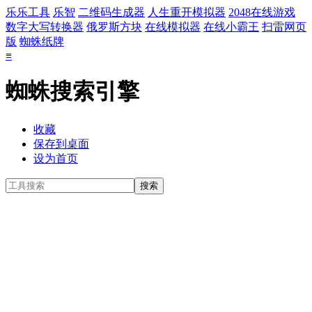
乐乐工具
乐智
二维码生成器
人生重开模拟器
2048在线游戏
数字大写转换器
俄罗斯方块
在线模拟器
在线小霸王
扫雷网页
版
蜘蛛纸牌
≡
蜘蛛搜索引擎
收藏
保存到桌面
设为首页