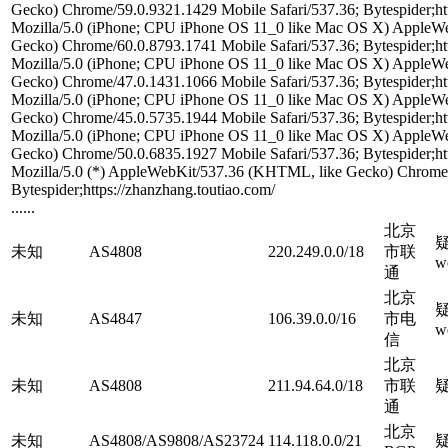
Gecko) Chrome/59.0.9321.1429 Mobile Safari/537.36; Bytespider;htt
Mozilla/5.0 (iPhone; CPU iPhone OS 11_0 like Mac OS X) AppleW
Gecko) Chrome/60.0.8793.1741 Mobile Safari/537.36; Bytespider;htt
Mozilla/5.0 (iPhone; CPU iPhone OS 11_0 like Mac OS X) AppleW
Gecko) Chrome/47.0.1431.1066 Mobile Safari/537.36; Bytespider;htt
Mozilla/5.0 (iPhone; CPU iPhone OS 11_0 like Mac OS X) AppleW
Gecko) Chrome/45.0.5735.1944 Mobile Safari/537.36; Bytespider;htt
Mozilla/5.0 (iPhone; CPU iPhone OS 11_0 like Mac OS X) AppleW
Gecko) Chrome/50.0.6835.1927 Mobile Safari/537.36; Bytespider;htt
Mozilla/5.0 (*) AppleWebKit/537.36 (KHTML, like Gecko) Chrome/
Bytespider;https://zhanzhang.toutiao.com/
......
北京
疑
未知
AS4808
220.249.0.0/18
市联
w
通
北京
疑
未知
AS4847
106.39.0.0/16
市电
w
信
北京
未知
AS4808
211.94.64.0/18
市联
通
北京
未知
AS4808/AS9808/AS23724
114.118.0.0/21