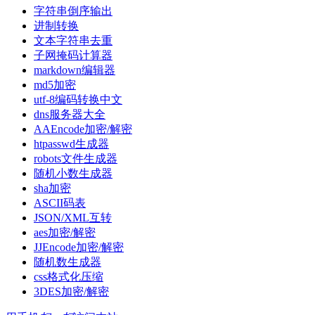
字符串倒序输出
进制转换
文本字符串去重
子网掩码计算器
markdown编辑器
md5加密
utf-8编码转换中文
dns服务器大全
AAEncode加密/解密
htpasswd生成器
robots文件生成器
随机小数生成器
sha加密
ASCII码表
JSON/XML互转
aes加密/解密
JJEncode加密/解密
随机数生成器
css格式化压缩
3DES加密/解密