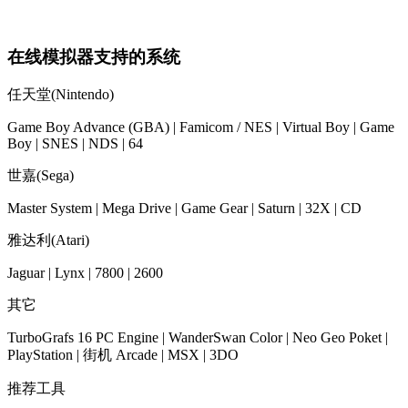
在线模拟器支持的系统
任天堂(Nintendo)
Game Boy Advance (GBA) | Famicom / NES | Virtual Boy | Game
Boy | SNES | NDS | 64
世嘉(Sega)
Master System | Mega Drive | Game Gear | Saturn | 32X | CD
雅达利(Atari)
Jaguar | Lynx | 7800 | 2600
其它
TurboGrafs 16 PC Engine | WanderSwan Color | Neo Geo Poket |
PlayStation | 街机 Arcade | MSX | 3DO
推荐工具