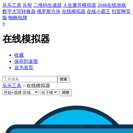
乐乐工具
乐智
二维码生成器
人生重开模拟器
2048在线游戏
数字大写转换器
俄罗斯方块
在线模拟器
在线小霸王
扫雷网页
版
蜘蛛纸牌
≡
在线模拟器
收藏
保存到桌面
设为首页
乐乐工具
> 在线模拟器
调整