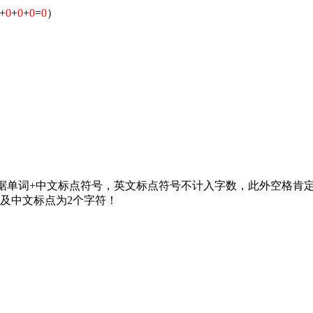
+
0
+
0
+
0
=
0
）
据单词+中文标点符号，英文标点符号不计入字数，此外空格肯
及中文标点为2个字符！