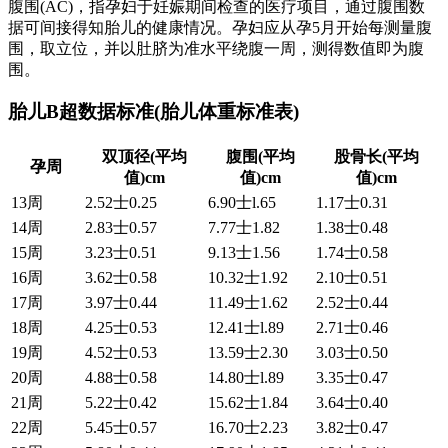
腹围(AC)，指孕妇于妊娠期间检查的医疗项目，通过腹围数
据可间接得知胎儿的健康情况。孕妇应从孕5月开始每测量腹
围，取立位，并以肚脐为准水平绕腹一周，测得数值即为腹
围。
胎儿B超数据标准(胎儿体重标准表)
双顶径(平均
腹围(平均
股骨长(平均
孕周
值)cm
值)cm
值)cm
13周
2.52士0.25
6.90士l.65
1.17士0.31
14周
2.83士0.57
7.77士1.82
1.38士0.48
15周
3.23士0.51
9.13士1.56
1.74士0.58
16周
3.62士0.58
10.32士1.92
2.10士0.51
17周
3.97士0.44
11.49士1.62
2.52士0.44
18周
4.25士0.53
12.41士l.89
2.71士0.46
19周
4.52士0.53
13.59士2.30
3.03士0.50
20周
4.88士0.58
14.80士l.89
3.35士0.47
21周
5.22士0.42
15.62士1.84
3.64士0.40
22周
5.45士0.57
16.70士2.23
3.82士0.47