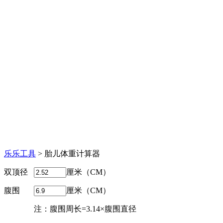
乐乐工具
> 胎儿体重计算器
双顶径
厘米（CM）
腹围
厘米（CM）
注：腹围周长=3.14×腹围直径