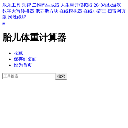
乐乐工具
乐智
二维码生成器
人生重开模拟器
2048在线游戏
数字大写转换器
俄罗斯方块
在线模拟器
在线小霸王
扫雷网页
版
蜘蛛纸牌
≡
胎儿体重计算器
收藏
保存到桌面
设为首页