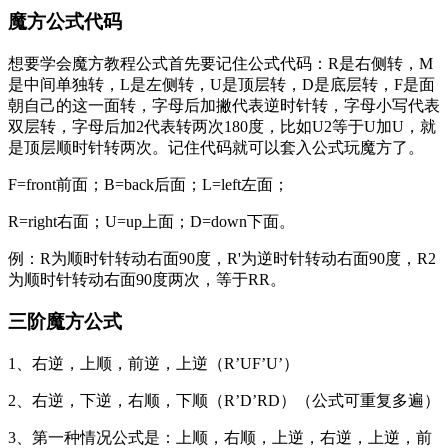
魔方公式代码
想要学会魔方教程公式首先要记住公式代码：R是右侧转，M
是中间单独转，L是左侧转，U是顶层转，D是底层转，F是面
朝自己的这一面转，字母后加撇代表逆时针转，字母小写代表
双层转，字母后加2代表转两次180度，比如U2等于U加U，就
是顶层顺时针转两次。记住代码就可以套入公式玩魔方了。
F=front
前面
；B=back
后面
；L=left
左面
；
R=right
右面
；U=up
上面
；D=down
下面
。
例：
R
为顺时针转动右面
90
度，
R'
为逆时针转动右面
90
度，R2
为
顺时针转动右面
90
度两次，等于RR。
三阶魔方公式
1、右逆，上顺，前逆，上逆（R’UF’U’）
2、右逆，下逆，右顺，下顺（R’D’RD）（公式可重复多遍）
3、第一种情况公式是：上顺，右顺，上逆，右逆，上逆，前