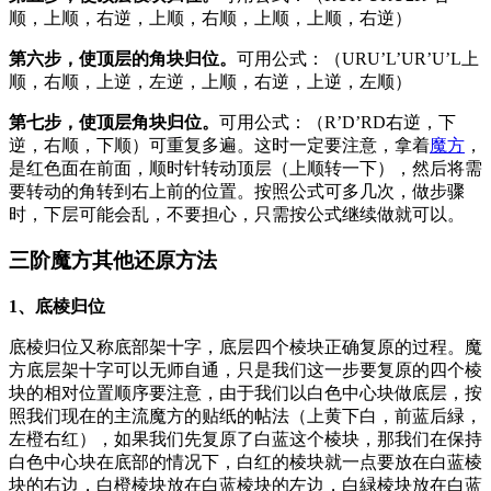
顺，上顺，右逆，上顺，右顺，上顺，上顺，右逆）
第六步，
使顶层的角块归位。
可用公式：（URU’L’UR’U’L上
顺，右顺，上逆，左逆，上顺，右逆，上逆，左顺）
第七步，
使顶层角块归位。
可用公式：（R’D’RD右逆，下
逆，右顺，下顺）可重复多遍。这时一定要注意，拿着
魔方
，
是红色面在前面，顺时针转动顶层（上顺转一下），然后将需
要转动的角转到右上前的位置。按照公式可多几次，做步骤
时，下层可能会乱，不要担心，只需按公式继续做就可以。
三阶魔方其他还原方法
1、底棱归位
底棱归位又称底部架十字，底层四个棱块正确复原的过程。魔
方底层架十字可以无师自通，只是我们这一步要复原的四个棱
块的相对位置顺序要注意，由于我们以白色中心块做底层，按
照我们现在的主流魔方的贴纸的帖法（上黄下白，前蓝后緑，
左橙右红），如果我们先复原了白蓝这个棱块，那我们在保持
白色中心块在底部的情况下，白红的棱块就一点要放在白蓝棱
块的右边，白橙棱块放在白蓝棱块的左边，白緑棱块放在白蓝