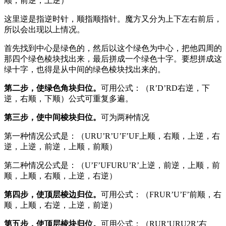
顺，前逆，上逆）
这里逆是指逆时针，顺指顺指针。魔方又分为上下左右前后，
所以会出现以上情况。
首先找到中心是绿色的，然后以这个绿色为中心，把他四周的
那四个绿色棱块找出来，最后拼成一个绿色十字。要想拼成这
绿十字，也得是从中间的绿色棱块找出来的。
第二步，
使绿色角块归位。
可用公式：（R’D’RD右逆，下
逆，右顺，下顺）公式可重复多遍。
第三步，
使中间棱块归位。
可为两种情况
第一种情况公式是：（URU’R’U’F’UF上顺，右顺，上逆，右
逆，上逆，前逆，上顺，前顺）
第二种情况公式是：（U’F’UFURU’R’上逆，前逆，上顺，前
顺，上顺，右顺，上逆，右逆）
第四步，
使顶层棱边归位。
可用公式：（FRUR’U’F’前顺，右
顺，上顺，右逆，上逆，前逆）
第五步，
使顶层棱块归位。
可用公式：（RUR’URU2R’右