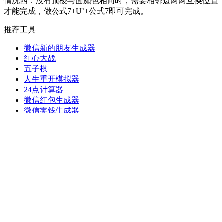
情况四：没有顶棱与面颜色相同时，需要相邻边两两互换位置
才能完成，做公式7+U’+公式7即可完成。
推荐工具
微信新的朋友生成器
红心大战
五子棋
人生重开模拟器
24点计算器
微信红包生成器
微信零钱生成器
支付宝聊天对话生成器
微信朋友圈生成器
2048朝代版5x5
九宫格切图
蜘蛛纸牌
微信个人主页生成器
文字转语音
支付宝转账生成器
2048朝代版
幸运大转盘