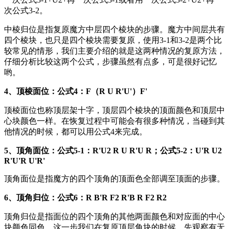
次公式3-2。
中棱归位是指复原魔方中层四个棱块的步骤。魔方中间层共有
四个棱块，也只是四个棱块需要复原，使用3-1和3-2是两个比
较常见的情形，我们主要介绍的就是这两种情况的复原方法，
仔细分析比较这两个公式，步骤虽然有点多，可是很好记忆
哟。
4、顶棱面位：公式4：F（R U R'U'）F'
顶棱面位也称顶层架十字，顶层四个棱块的顶面颜色和顶层中
心块颜色一样。在恢复过程中可能会有很多种情况，当碰到其
他情况的时候，都可以用公式4来完成。
5、顶角面位：公式5-1：R'U2 R U R'U R；公式5-2：U'R U2
R'U'R U'R'
顶角面位是指魔方的四个顶角的顶面色全部调至顶面的步骤。
6、顶角归位：公式6：R B'R F2 R'B R F2 R2
顶角归位是指面位的四个顶角的其他两面颜色和对应面的中心
块颜色同色。这一步我们在复原顶层角块的时候，先观察有无