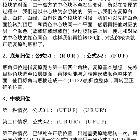
棱块的对面，由于魔方的中心块不会发生变化，所以在复原的
过程中，我们是以中心块为参照物的，第一步我们在复原白
蓝、白红、白绿、白橙这四个棱块的时候，我们可以先把白色
面旋转到顶层，和黄色中心块同一个平面，然后再把他对应的
另一个颜色（蓝或红或緑或橙）经过旋转最上层，使之和对应
的中心块的颜色同色，这样我们再旋转180度，对应的棱块就
正确复原到底部了。
2、底角归位：公式2-1：（R U R'）；公式2-2：（F'U'F）
底角归位是指复原魔方第一层四个角块。复原基本思想：先将
目标角块调至顶层侧面，再转动能与之相连形成顺色整体的
面，使目标角与底棱连成一个(1×1×2)的归位整体，再转至正
确的位置。
3、中棱归位
第一种情况：公式3-1：（U'F'U F）（U R U'R'）
第二种情况：公式3-2：（U R U'R'）（U'F'U F）
第三种情况，已经处在正确位置，只是需要原地翻转一次。用
一次公式3-1+U2+再一次公式3-1或者用一次公式3-2+U2+再一