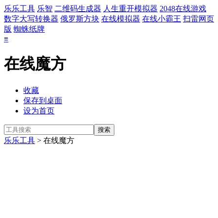
乐乐工具
乐智
二维码生成器
人生重开模拟器
2048在线游戏
数字大写转换器
俄罗斯方块
在线模拟器
在线小霸王
扫雷网页
版
蜘蛛纸牌
≡
在线魔方
收藏
保存到桌面
设为首页
乐乐工具
> 在线魔方