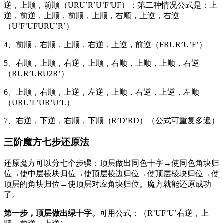
逆，上顺，前顺（URU’R’U’F’UF）；
第二种情况公式是：上
逆，前逆，上顺，前顺，上顺，右顺，上逆，右逆
（U’F’UFURU’R’）
4、前顺，右顺，上顺，右逆，上逆，前逆（FRUR’U’F’）
5、右顺，上顺，右逆，上顺，右顺，上顺，上顺，右逆
（RUR’URU2R’）
6、上顺，右顺，上逆，左逆，上顺，右逆，上逆，左顺
（URU’L’UR’U’L）
7、右逆，下逆，右顺，下顺（R’D’RD）（公式可重复多遍）
三阶魔方七步还原法
还原魔方可以分七个步骤：顶层做出同色十字→使同色角块归
位→使中层棱块归位→使顶层棱边归位→使顶层棱块归位→使
顶层的角块归位→使顶层对应角块归位。魔方就能还原成功
了。
第一步，
顶层做出绿十字。
可用公式：（R’UF’U’右逆，上