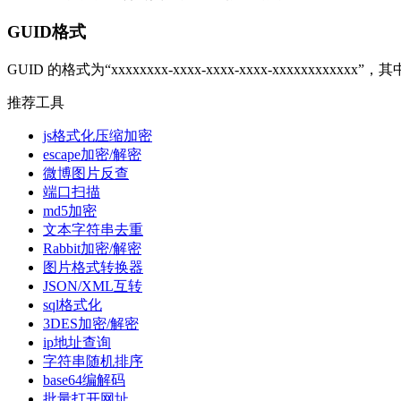
GUID格式
GUID 的格式为“xxxxxxxx-xxxx-xxxx-xxxx-xxxxxxxxxxx
推荐工具
js格式化压缩加密
escape加密/解密
微博图片反查
端口扫描
md5加密
文本字符串去重
Rabbit加密/解密
图片格式转换器
JSON/XML互转
sql格式化
3DES加密/解密
ip地址查询
字符串随机排序
base64编解码
批量打开网址